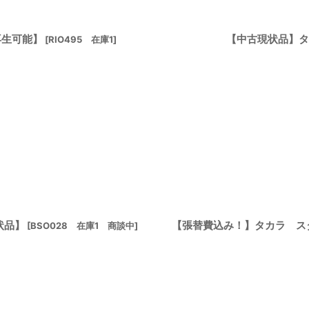
再生可能】
【中古現状品】タ
[
RIO495 在庫1
]
状品】
【張替費込み！】タカラ ス
[
BSO028 在庫1 商談中
]