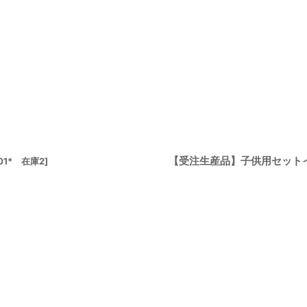
【受注生産品】子供用セットイス
501* 在庫2
]