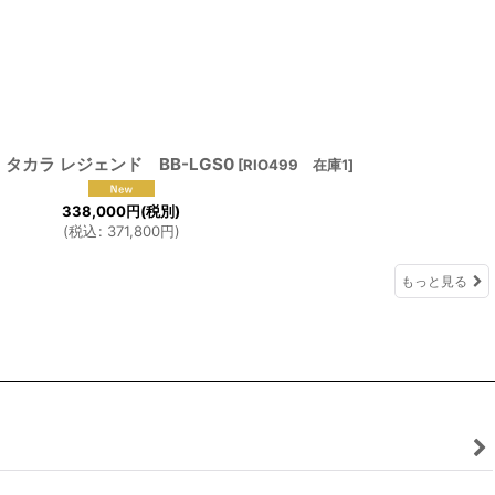
タカラ レジェンド BB-LGS0
[
RIO499 在庫1
]
338,000
円
(税別)
(
税込
:
371,800
円
)
もっと見る