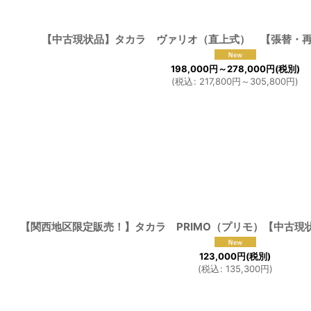
【中古現状品】タカラ ヴァリオ（直上式） 【張替・
198,000
円
～278,000
円
(税別)
(
税込
:
217,800
円
～305,800
円
)
【関西地区限定販売！】タカラ PRIMO（プリモ）【中古現
123,000
円
(税別)
(
税込
:
135,300
円
)