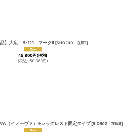
】大広 B-111 マークII
[
SHO299 在庫1
]
45,800
円
(税別)
(
税込
:
50,380
円
)
OVA（イノーヴァ）※レッグレスト固定タイプ
[
RIO502 在庫6
]