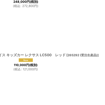
248,000
円
(税別)
(
税込
:
272,800
円
)
 キッズカー レクサス LC500 レッド
[
265292 (受注生産品)
]
110,000
円
(税別)
(
税込
:
121,000
円
)