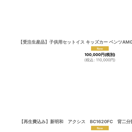
【受注生産品】子供用セットイス キッズカー ベンツAM
100,000
円
(税別)
(
税込
:
110,000
円
)
【再生費込み】新明和 アクシス BC1620FC 背二分