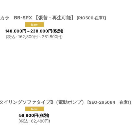
カラ BB-SPX 【張替・再生可能】
[
RIO500 在庫1
]
148,000
円
～238,000
円
(税別)
(
税込
:
162,800
円
～261,800
円
)
タイリングソファタイプB（電動ポンプ）
[
SEO-265064 在庫1
]
56,800
円
(税別)
(
税込
:
62,480
円
)