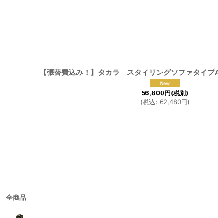
【張替費込み！】タカラ スタイリングソファタイプ
56,800
円
(税別)
(
税込
:
62,480
円
)
全商品