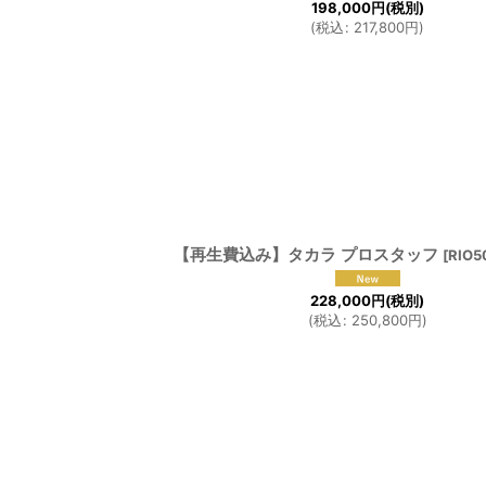
198,000
円
(税別)
(
税込
:
217,800
円
)
【再生費込み】タカラ プロスタッフ
[
RIO
228,000
円
(税別)
(
税込
:
250,800
円
)