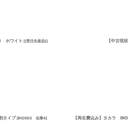
G ホワイト
【中古現状品
[
(受注生産品)
]
割タイプ
【再生費込み】タカラ IN
[
RIO503 在庫4
]