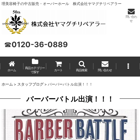
理美容椅子の中古販売・オーバーホール 株式会社ヤマグチリペアラー
問い合わ
せ
☎
0120-36-0889
商品カテゴリー
ホーム
カート
商品検索
問い合わせ
で探す
ホーム
>
スタッフブログ
>
バーバーバトル出演！！！
バーバーバトル出演！！！