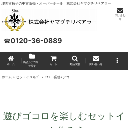
理美容椅子の中古販売・オーバーホール 株式会社ヤマグチリペアラー
問い合わ
せ
☎
0120-36-0889
商品カテゴリー
ホーム
カート
商品検索
問い合わせ
で探す
ホーム
>
セットイスをﾃﾞｺﾚｰｼｮﾝ 張替+デコ
遊びゴコロを楽しむセットイ