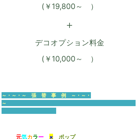
(￥19,800～ ）
＋
デコオプション料金
(￥10,000～ ）
～・～・～
張 替 事 例
～・～・
～
元
気
カ
ラ
ー
×
ポップ