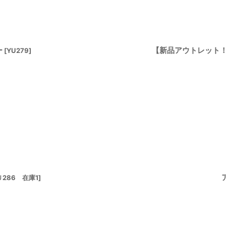
ー
【新品アウトレット！！
[
YU279
]
Ｕ286 在庫1
]