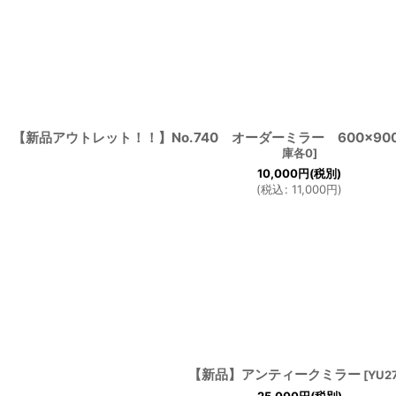
【新品アウトレット！！】No.740 オーダーミラー 600×9
庫各0
]
10,000
円
(税別)
(
税込
:
11,000
円
)
【新品】アンティークミラー
[
YU2