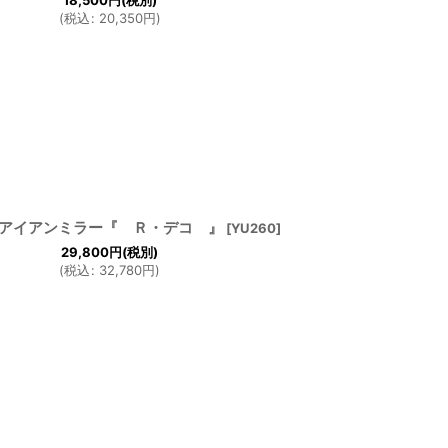
18,500
円
(税別)
(
税込
:
20,350
円
)
アイアンミラー『 Ｒ・デコ 』
[
YU260
]
29,800
円
(税別)
(
税込
:
32,780
円
)