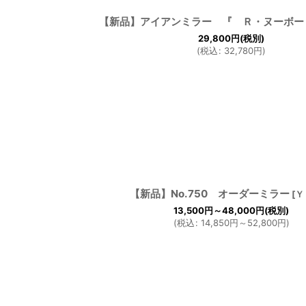
【新品】アイアンミラー 『 Ｒ・ヌーボー
29,800
円
(税別)
(
税込
:
32,780
円
)
【新品】No.750 オーダーミラー
[
Ｙ
13,500
円
～48,000
円
(税別)
(
税込
:
14,850
円
～52,800
円
)