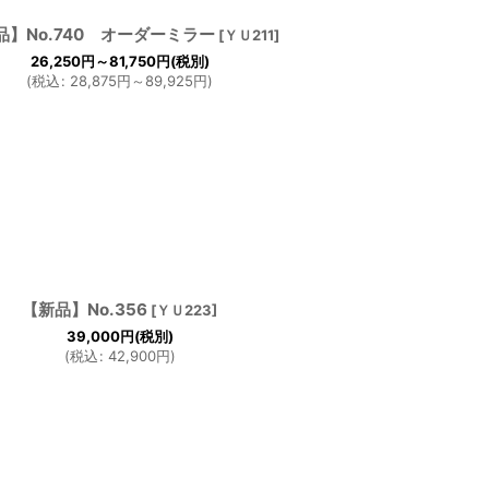
品】No.740 オーダーミラー
[
ＹＵ211
]
26,250
円
～81,750
円
(税別)
(
税込
:
28,875
円
～89,925
円
)
【新品】No.356
[
ＹＵ223
]
39,000
円
(税別)
(
税込
:
42,900
円
)