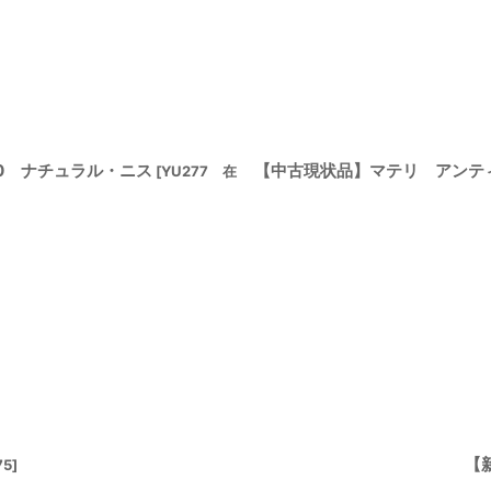
00 ナチュラル・ニス
【中古現状品】マテリ アンテ
[
YU277 在
【
75
]