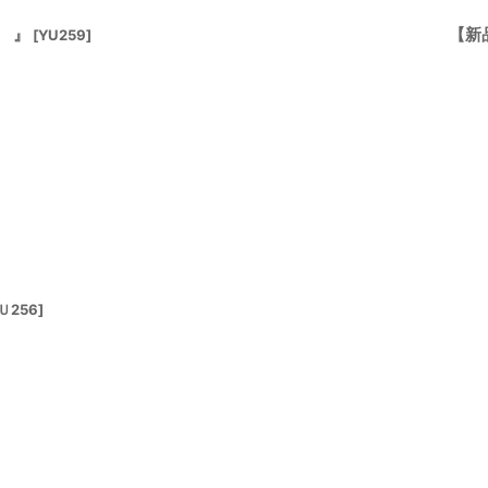
 』
【新
[
YU259
]
Ｕ256
]