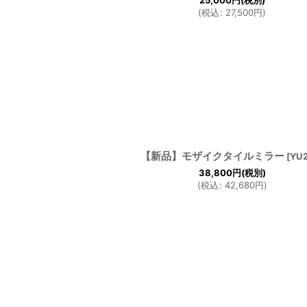
25,000
円
(税別)
(
税込
:
27,500
円
)
【新品】モザイクタイルミラー
[
YU
38,800
円
(税別)
(
税込
:
42,680
円
)