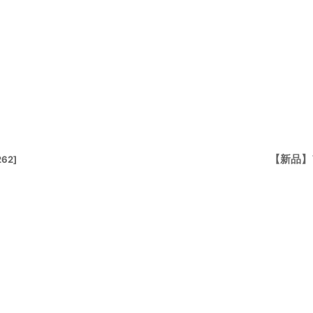
【新品】
262
]