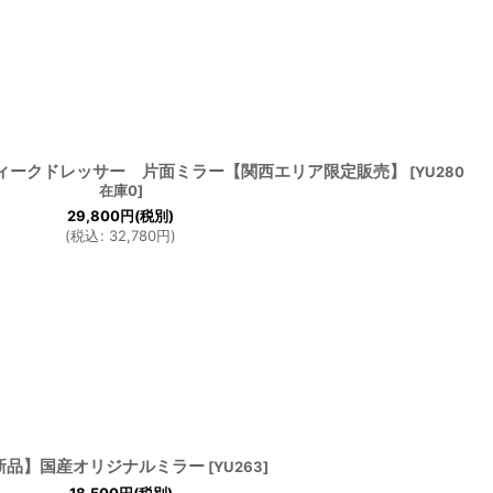
ィークドレッサー 片面ミラー【関西エリア限定販売】
[
YU280
在庫0
]
29,800
円
(税別)
(
税込
:
32,780
円
)
新品】国産オリジナルミラー
[
YU263
]