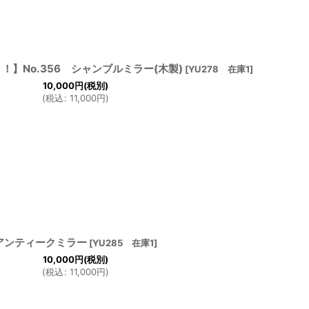
】No.356 シャンブルミラー(木製)
[
YU278 在庫1
]
10,000
円
(税別)
(
税込
:
11,000
円
)
アンティークミラー
[
YU285 在庫1
]
10,000
円
(税別)
(
税込
:
11,000
円
)