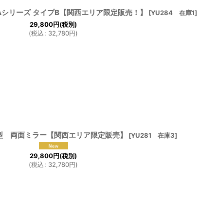
TAシリーズ タイプB【関西エリア限定販売！】
[
YU284 在庫1
]
29,800
円
(税別)
(
税込
:
32,780
円
)
型 両面ミラー【関西エリア限定販売】
[
YU281 在庫3
]
29,800
円
(税別)
(
税込
:
32,780
円
)