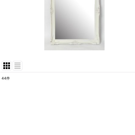
44
件
サブカテゴリ
:
表示数
:
並び順
: