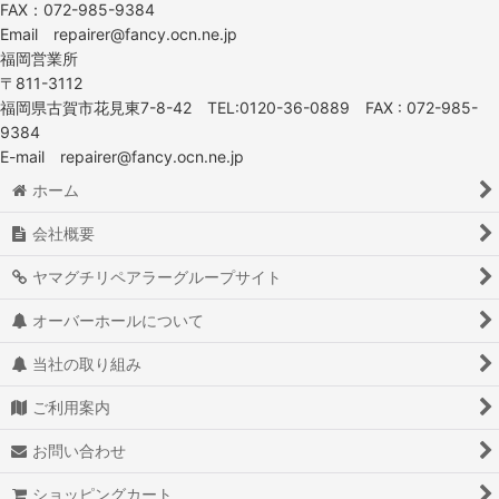
FAX：072-985-9384
Email repairer@fancy.ocn.ne.jp
TOTO
サインポール
福岡営業所
〒811-3112
小野シャンブル
福岡県古賀市花見東7-8-42 TEL:0120-36-0889 FAX : 072-985-
理容前洗面
9384
滝川
E-mail repairer@fancy.ocn.ne.jp
パイオニア
ホーム
促進機・プロセッサー
ウエラ
会社概要
ヤマグチリペアラーグループサイト
三星電機製作所
タオルスチーマー
オーバーホールについて
アトリエワールド
当社の取り組み
ワコー
ワゴン
ご利用案内
ニチバン
お問い合わせ
その他
ミラー
ショッピングカート