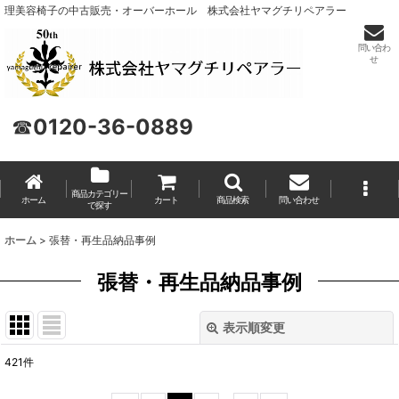
理美容椅子の中古販売・オーバーホール 株式会社ヤマグチリペアラー
問い合わ
せ
☎
0120-36-0889
商品カテゴリー
ホーム
カート
商品検索
問い合わせ
で探す
ホーム
>
張替・再生品納品事例
張替・再生品納品事例
表示順変更
閉じる
421
件
表示数
: