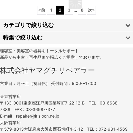
«
前
1
2
3
...
8
次
»
カテゴリで絞り込む
特集で絞り込む
理容椅子
理容室・美容室の器具をトータルサポート
タカラベルモント
新品から中古・再生品まで幅広くご用意しております。
大広
セットイス
株式会社ヤマグチリペアラー
新明和リビテック
営業日：月〜土（祝日休） 受付時間：9:00〜17:00
シャンプーイス
不朽の名機シリーズ
東京営業所
〒133-0061東京都江戸川区篠崎町7-22-12-B TEL : 03-6638-
アンティーク椅子
7388 FAX : 03-3698-7377
バックシャンプー
E-mail repairer@iris.ocn.ne.jp
西村製作所
大阪営業所
シャンプーボウル・水まわり
〒579-8013大阪府東大阪市西石切町4-3-12 TEL：072-981-4569
大阪サイン