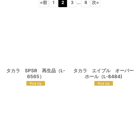
«
前
1
2
3
...
8
次
»
並び順
:
絞り込む
タカラ SPSR 再生品（L-
タカラ エイブル オーバー
6565）
ホール（L-8484)