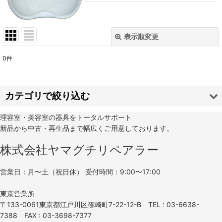
表示順変更
閉じる
0
件
サブカテゴリ
:
表示数
:
カテゴリで絞り込む
理容室・美容室の器具をトータルサポート
並び順
:
シャンプーボウル・水まわり (全商品)
新品から中古・再生品まで幅広くご用意しております。
絞り込む
株式会社ヤマグチリペアラー
新品
中古
営業日：月〜土（祝日休） 受付時間：9:00〜17:00
東京営業所
〒133-0061東京都江戸川区篠崎町7-22-12-B TEL : 03-6638-
7388 FAX : 03-3698-7377