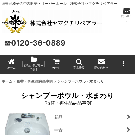
理美容椅子の中古販売・オーバーホール 株式会社ヤマグチリペアラー
問い合わ
せ
☎
0120-36-0889
商品カテゴリー
ホーム
カート
商品検索
問い合わせ
で探す
ホーム
>
張替・再生品納品事例
>
シャンプーボウル・水まわり
シャンプーボウル・水まわり
[
張替・再生品納品事例
]
新品
中古