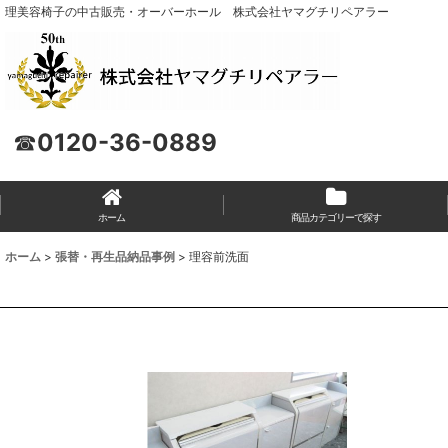
理美容椅子の中古販売・オーバーホール 株式会社ヤマグチリペアラー
☎
0120-36-0889
ホーム
商品カテゴリーで探す
ホーム
>
張替・再生品納品事例
>
理容前洗面