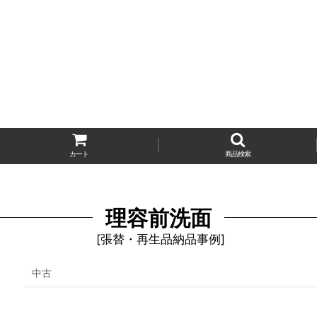
カート
商品検索
理容前洗面
[
張替・再生品納品事例
]
中古