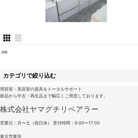
0
件
サブカテゴリ
:
表示数
:
カテゴリで絞り込む
理容室・美容室の器具をトータルサポート
並び順
:
理容前洗面 (全商品)
新品から中古・再生品まで幅広くご用意しております。
株式会社ヤマグチリペアラー
中古
営業日：月〜土（祝日休） 受付時間：9:00〜17:00
東京営業所