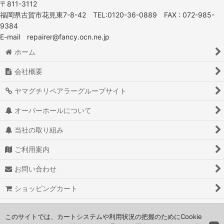
〒811-3112
小野シャンブル
福岡県古賀市花見東7-8-42 TEL:0120-36-0889 FAX : 072-985-
9384
滝川
E-mail repairer@fancy.ocn.ne.jp
パイオニア
ホーム
ウエラ
会社概要
ヤマグチリペアラーグループサイト
三星電機製作所
オーバーホールについて
アトリエワールド
当社の取り組み
ワコー
ご利用案内
ニチバン
お問い合わせ
その他
ショッピングカート
マテリ
よくある質問
このサイトでは、カートシステムや利用状況の把握のためにCookie
ビューティーガレージ