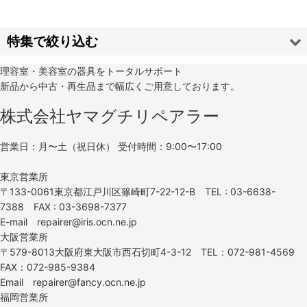
並び順
:
特集で絞り込む
理容室・美容室の器具をトータルサポート
絞り込む
タカラベルモント
新品から中古・再生品まで幅広くご用意しております。
大広
株式会社ヤマグチリペアラー
新明和リビテック
営業日：月〜土（祝日休） 受付時間：9:00〜17:00
不朽の名機シリーズ
東京営業所
〒133-0061東京都江戸川区篠崎町7-22-12-B TEL : 03-6638-
アンティーク椅子
7388 FAX : 03-3698-7377
E-mail repairer@iris.ocn.ne.jp
西村製作所
大阪営業所
〒579-8013大阪府東大阪市西石切町4-3-12 TEL：072-981-4569
大阪サイン
FAX：072-985-9384
Email repairer@fancy.ocn.ne.jp
TOTO
福岡営業所