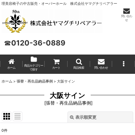
理美容椅子の中古販売・オーバーホール 株式会社ヤマグチリペアラー
問い合わ
せ
☎
0120-36-0889
商品カテゴリー
ホーム
カート
商品検索
問い合わせ
で探す
ホーム
>
張替・再生品納品事例
>
大阪サイン
大阪サイン
[
張替・再生品納品事例
]
表示順変更
閉じる
0
件
表示数
: