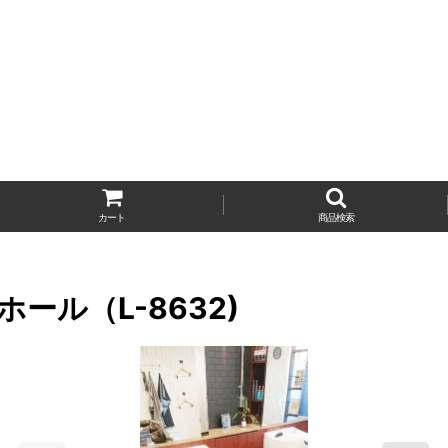
カート
商品検索
ル（L-8632)