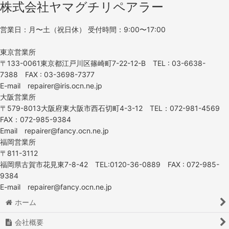
大広
株式会社ヤマグチリペアラー
新明和リビテック
営業日：月〜土（祝日休） 受付時間：9:00〜17:00
不朽の名機シリーズ
東京営業所
〒133-0061東京都江戸川区篠崎町7-22-12-B TEL : 03-6638-
アンティーク椅子
7388 FAX : 03-3698-7377
E-mail repairer@iris.ocn.ne.jp
西村製作所
大阪営業所
〒579-8013大阪府東大阪市西石切町4-3-12 TEL：072-981-4569
大阪サイン
FAX：072-985-9384
Email repairer@fancy.ocn.ne.jp
TOTO
福岡営業所
〒811-3112
小野シャンブル
福岡県古賀市花見東7-8-42 TEL:0120-36-0889 FAX : 072-985-
9384
滝川
E-mail repairer@fancy.ocn.ne.jp
パイオニア
ホーム
ウエラ
会社概要