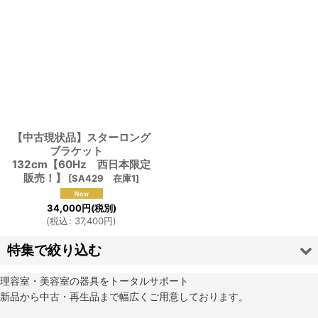
並び順
:
絞り込む
【中古現状品】スターロング
ブラケット
132cm【60Hz 西日本限定
販売！】
[
SA429 在庫1
]
34,000
円
(税別)
(
税込
:
37,400
円
)
特集で絞り込む
理容室・美容室の器具をトータルサポート
タカラベルモント
新品から中古・再生品まで幅広くご用意しております。