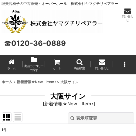
理美容椅子の中古販売・オーバーホール 株式会社ヤマグチリペアラー
問い合わ
せ
☎
0120-36-0889
商品カテゴリー
ホーム
カート
商品検索
問い合わせ
で探す
ホーム
>
新着情報☆New Item♪
>
大阪サイン
大阪サイン
[
新着情報☆New Item♪
]
表示順変更
閉じる
1
件
表示数
: