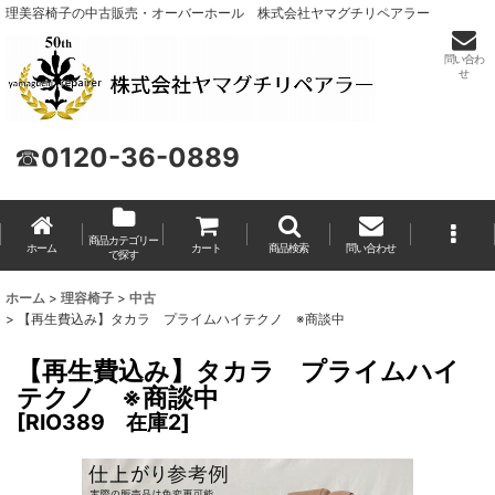
理美容椅子の中古販売・オーバーホール 株式会社ヤマグチリペアラー
問い合わ
せ
☎
0120-36-0889
商品カテゴリー
ホーム
カート
商品検索
問い合わせ
で探す
ホーム
>
理容椅子
>
中古
>
【再生費込み】タカラ プライムハイテクノ ※商談中
【再生費込み】タカラ プライムハイ
テクノ ※商談中
[
RIO389 在庫2
]