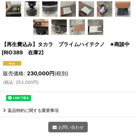
【再生費込み】タカラ プライムハイテクノ ※商談中
[
RIO389 在庫2
]
販売価格
:
230,000
円
(税別)
(
税込
:
253,000
円
)
返品特約に関する重要事項
お問い合わせ