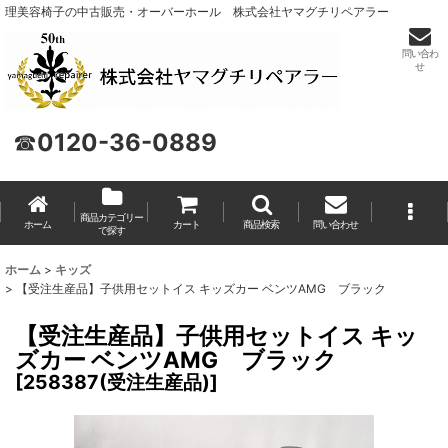
理美容椅子の中古販売・オーバーホール 株式会社ヤマグチリペアラー
問い合わ
せ
☎
0120-36-0889
商品カテゴリー
ホーム
カート
商品検索
問い合わせ
で探す
ホーム
>
キッズ
>
【受注生産品】子供用セットイス キッズカー ベンツAMG ブラック
【受注生産品】子供用セットイス キッ
ズカー ベンツAMG ブラック
[
258387(受注生産品)
]