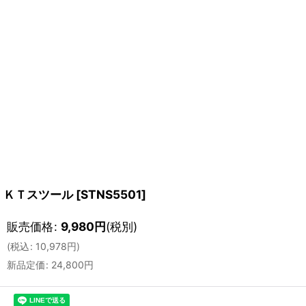
ＫＴスツール
[
STNS5501
]
販売価格
:
9,980
円
(税別)
(
税込
:
10,978
円
)
新品定価
:
24,800
円