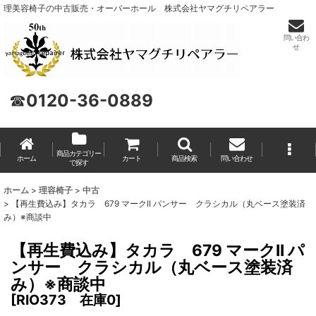
理美容椅子の中古販売・オーバーホール 株式会社ヤマグチリペアラー
問い合わ
せ
☎
0120-36-0889
商品カテゴリー
ホーム
カート
商品検索
問い合わせ
で探す
ホーム
>
理容椅子
>
中古
>
【再生費込み】タカラ 679 マークII パンサー クラシカル（丸ベース塗装済
み）※商談中
【再生費込み】タカラ 679 マークII パ
ンサー クラシカル（丸ベース塗装済
み）※商談中
[
RIO373 在庫0
]