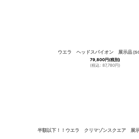
並び順
:
ウエラ ヘッドスパイオン 展示品
[
S
79,800
円
(税別)
(
税込
:
87,780
円
)
半額以下！！ウエラ クリマゾンスクエア 展