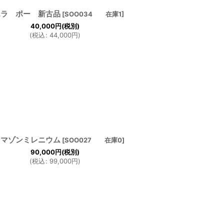
エラ ポー 新古品
[
SOO034 在庫1
]
40,000
円
(税別)
(
税込
:
44,000
円
)
リマゾンミレニウム
[
SOO027 在庫0
]
90,000
円
(税別)
(
税込
:
99,000
円
)