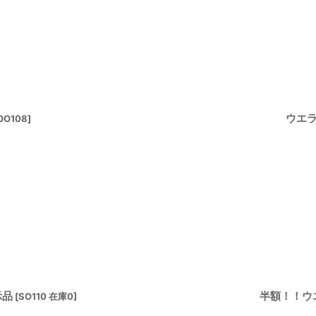
絞り込む
ウエ
OO108
]
示品
半額！！ウ
[
SO110 在庫0
]