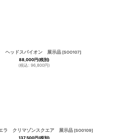
ラ ヘッドスパイオン 展示品
[
SOO107
]
88,000
円
(税別)
(
税込
:
96,800
円
)
エラ クリマゾンスクエア 展示品
[
SO0109
]
137,500
円
(税別)