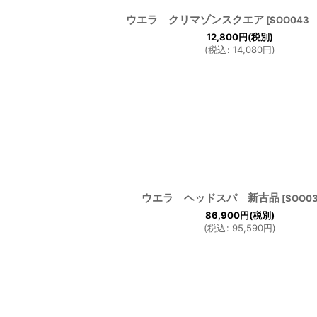
ウエラ クリマゾンスクエア
[
SOO04
12,800
円
(税別)
(
税込
:
14,080
円
)
ウエラ ヘッドスパ 新古品
[
SOO
86,900
円
(税別)
(
税込
:
95,590
円
)