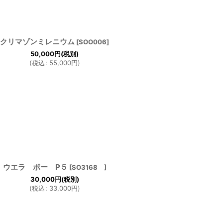
クリマゾンミレニウム
[
SOO006
]
50,000
円
(税別)
(
税込
:
55,000
円
)
ウエラ ポー P５
[
SO3168
]
30,000
円
(税別)
(
税込
:
33,000
円
)