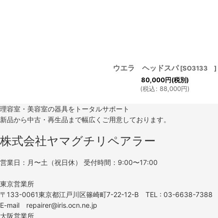
ウエラ ヘッドスパ
[
SO3133
]
80,000
円
(税別)
(
税込
:
88,000
円
)
理容室・美容室の器具をトータルサポート
新品から中古・再生品まで幅広くご用意しております。
株式会社ヤマグチリペアラー
営業日：月〜土（祝日休） 受付時間：9:00〜17:00
東京営業所
〒133-0061東京都江戸川区篠崎町7-22-12-B TEL : 03-6638-7388 F
E-mail repairer@iris.ocn.ne.jp
大阪営業所