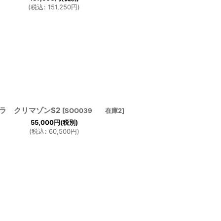
(
税込
:
151,250
円
)
ラ クリマゾンS2
[
SOO039 在庫2
]
55,000
円
(税別)
(
税込
:
60,500
円
)