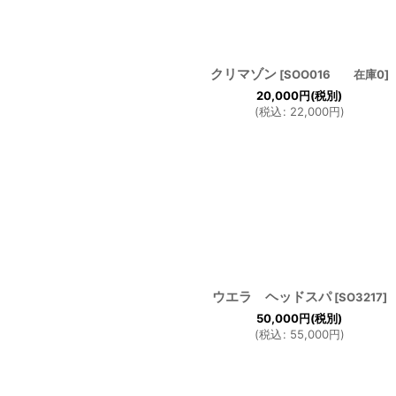
クリマゾン
[
SOO016 在庫0
]
20,000
円
(税別)
(
税込
:
22,000
円
)
ウエラ ヘッドスパ
[
SO3217
]
50,000
円
(税別)
(
税込
:
55,000
円
)