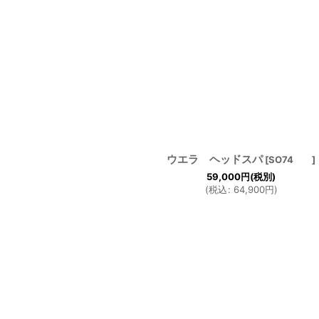
ウエラ ヘッドスパ
[
SO74
]
59,000
円
(税別)
(
税込
:
64,900
円
)