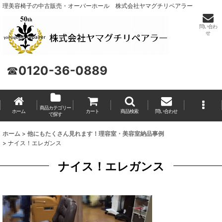
理美容椅子の中古販売・オーバーホール 株式会社ヤマグチリペアラー
問い合わ
せ
☎
0120-36-0889
商品カテゴリー
ホーム
カート
商品検索
問い合わせ
で探す
ホーム
>
他にもたくさん見れます！理容室・美容室納品事例
>
ナイス！エレガンス
ナイス！エレガンス