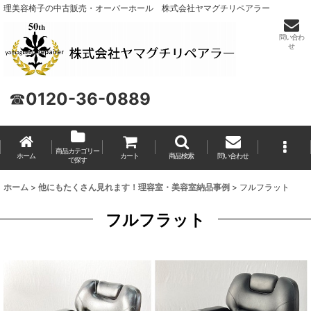
理美容椅子の中古販売・オーバーホール 株式会社ヤマグチリペアラー
問い合わ
せ
☎
0120-36-0889
商品カテゴリー
ホーム
カート
商品検索
問い合わせ
で探す
ホーム
>
他にもたくさん見れます！理容室・美容室納品事例
>
フルフラット
フルフラット