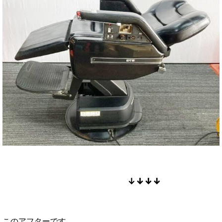
↓
↓
↓
↓
このアフターです