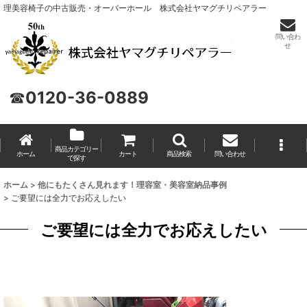
理美容椅子の中古販売・オーバーホール 株式会社ヤマグチリペアラー
問い合わ
せ
☎
0120-36-0889
商品カテゴリー
ホーム
カート
商品検索
問い合わせ
で探す
ホーム
>
他にもたくさん見れます！理容室・美容室納品事例
>
ご要望には全力でお応えしたい
ご要望には全力でお応えしたい