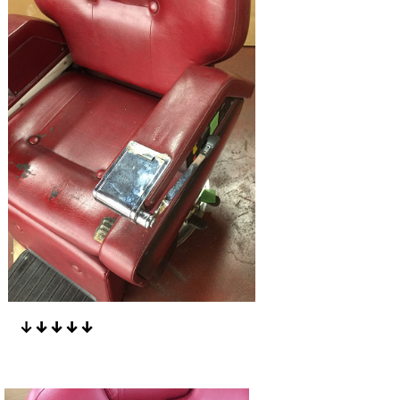
↓
↓
↓
↓
↓