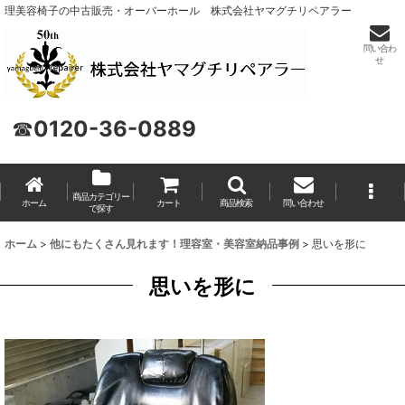
理美容椅子の中古販売・オーバーホール 株式会社ヤマグチリペアラー
問い合わ
せ
☎
0120-36-0889
商品カテゴリー
ホーム
カート
商品検索
問い合わせ
で探す
ホーム
>
他にもたくさん見れます！理容室・美容室納品事例
>
思いを形に
思いを形に